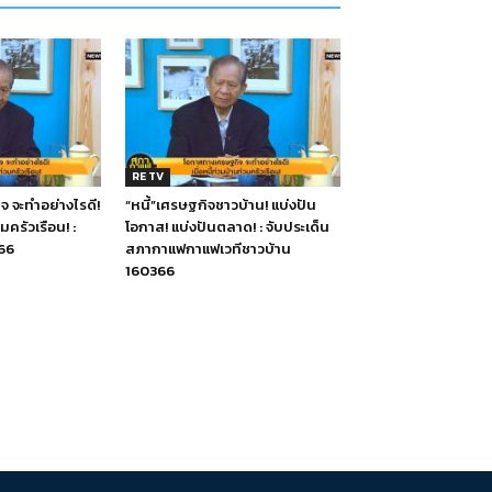
RE TV
 จะทำอย่างไรดี!
“หนี้”เศรษฐกิจชาวบ้าน! แบ่งปัน
วมครัวเรือน! :
โอกาส! แบ่งปันตลาด! : จับประเด็น
66
สภากาแฟกาแฟเวทีชาวบ้าน
160366