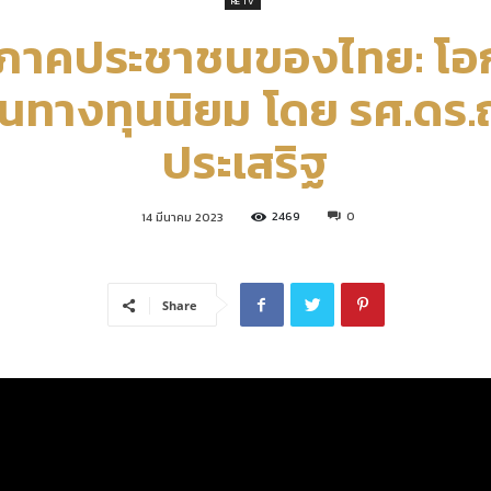
RE TV
ภาคประชาชนของไทย: โอ
คณะ
้นทางทุนนิยม โดย รศ.ดร.
ประเสริฐ
เศรษฐศาสตร์
2469
0
14 มีนาคม 2023
Share
มหาวิทยาลัย
รังสิต