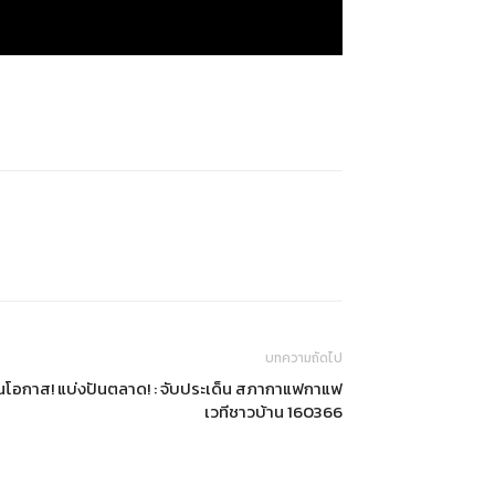
บทความถัดไป
ปันโอกาส! แบ่งปันตลาด! : จับประเด็น สภากาแฟกาแฟ
เวทีชาวบ้าน 160366