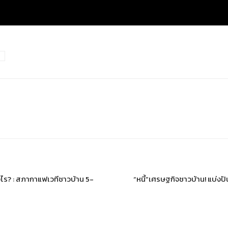
ย
างไร? : สภากาแฟเวทีชาวบ้าน 5-
“หนี้”เศรษฐกิจชาวบ้าน! แบ่ง