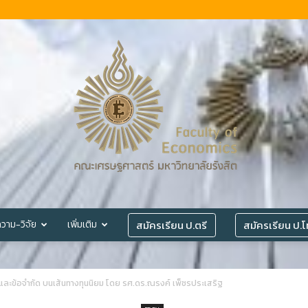
สมัครเรียน ป.ตรี
สมัครเรียน ป.
วาม-วิจัย
เพิ่มเติม
©
ะข้อจำกัด บนเส้นทางทุนนิยม โดย รศ.ดร.ณรงค์ เพ็ชรประเสริฐ