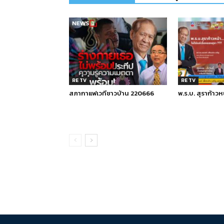
RE TV
RE TV
สภากาแฟเวทีชาวบ้าน 220666
พ.ร.บ. สุราก้าวห