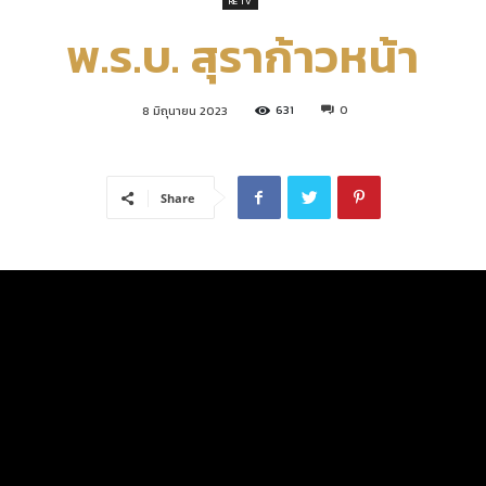
RE TV
พ.ร.บ. สุราก้าวหน้า
คณะ
631
0
8 มิถุนายน 2023
เศรษฐศาสตร์
Share
มหาวิทยาลัย
รังสิต