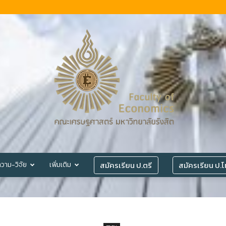
สมัครเรียน ป.ตรี
สมัครเรียน ป.
วาม-วิจัย
เพิ่มเติม
©