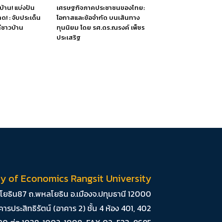
บ้าน! แบ่งปัน
เศรษฐกิจภาคประชาชนของไทย:
ด! : จับประเด็น
โอกาสและข้อจำกัด บนเส้นทาง
ชาวบ้าน
ทุนนิยม โดย รศ.ดร.ณรงค์ เพ็ชร
ประเสริฐ
ty of Economics Rangsit University
หลโยธิน87 ถ.พหลโยธิน อ.เมืองจ.ปทุมธานี 12000
คารประสิทธิรัตน์ (อาคาร 2) ชั้น 4 ห้อง 401, 402