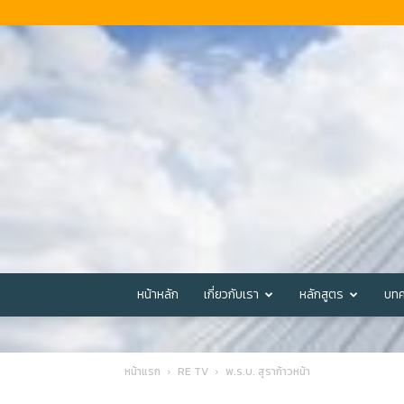
หน้าหลัก
เกี่ยวกับเรา
หลักสูตร
บทค
หน้าแรก
RE TV
พ.ร.บ. สุราก้าวหน้า