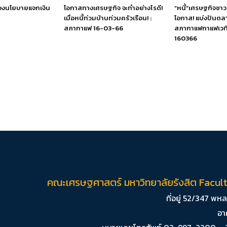
งนโยบายแจกเงิน
โอกาสทางเศรษฐกิจ จะทำอย่างไรดี!
“หนี้”เศรษฐกิจชาว
เมื่อหนี้ท่วมบ้านท่วมครัวเรือน! :
โอกาส! แบ่งปันตลา
สภากาแฟ 16-03-66
สภากาแฟกาแฟเวที
160366
คณะเศรษฐศาสตร์ มหาวิทยาลัยรังสิต Facul
ที่อยู่ 52/347 พ
อา