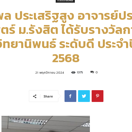
ข่าวประชาสัมพันธ์
ล ประเสริฐสูง อาจารย์
คณะ
์ ม.รังสิต ได้รับรางวัลก
ลวิทยานิพนธ์ ระดับดี ประ
2568
เศรษฐศาสตร์
1375
0
21 พฤศจิกายน 2024
มหาวิทยาลัย
Share
รังสิต