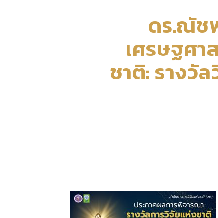
ดร.ณัชพ
เศรษฐศาสตร
ชาติ: รางวั