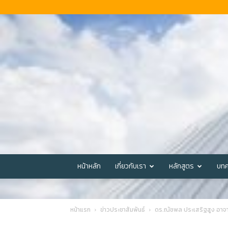
หน้าหลัก
เกี่ยวกับเรา
หลักสูตร
บทค
หน้าแรก
ข่าวประชาสัมพันธ์
ดร.ณัชพล ประเสริฐสูง อาจา