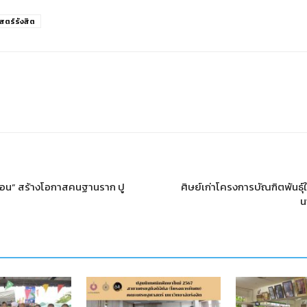
ตร์รังสิต
ซอน” สร้างโอกาสคนฐานราก ปู
ศิษย์เก่าโครงการบัณฑิตพันธุ์
น