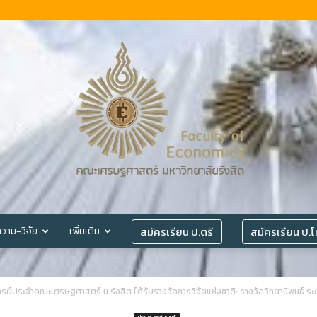
สมัครเรียน ป.ตรี
สมัครเรียน ป.
วาม-วิจัย
เพิ่มเติม
©
รย์ประจำคณะเศรษฐศาสตร์ ม.รังสิต ได้รับรางวัลการวิจัยแห่งชาติ: รางวัลวิทยานิพนธ์ 