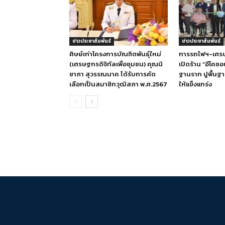
ข่าวประชาสัมพันธ์
ข่าวประชาสัมพันธ์
ศิษย์เก่าโครงการบัณฑิตพันธุ์ใหม่
การรถไฟฯ-เศรษ
(เศรษฐกรดิจิทัลเพื่อชุมชน) คุณนิ
เปิดร้าน “อีโคซ
ชาภา สุวรรณนาค ได้รับการคัด
ฐานราก ปูพื้นฐ
เลือกเป็นสมาชิกวุฒิสภา พ.ศ.2567
ให้แข็งแกร่ง