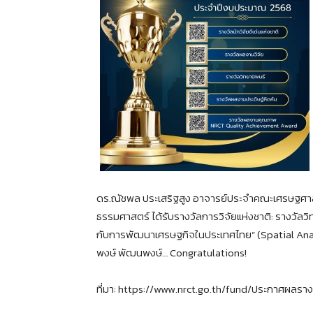
ดร.ณัชพล ประเสริฐสูง อาจารย์ประจำคณะเศรษฐศาสต
ธรรมศาสตร์ ได้รับรางวัลการวิจัยแห่งชาติ: รางวัลว
กับการพัฒนาเศรษฐกิจในประเทศไทย” (Spatial Anal
พงษ์ พัฒนพงษ์… Congratulations!
ที่มา: https://www.nrct.go.th/fund/ประกาศผลรา