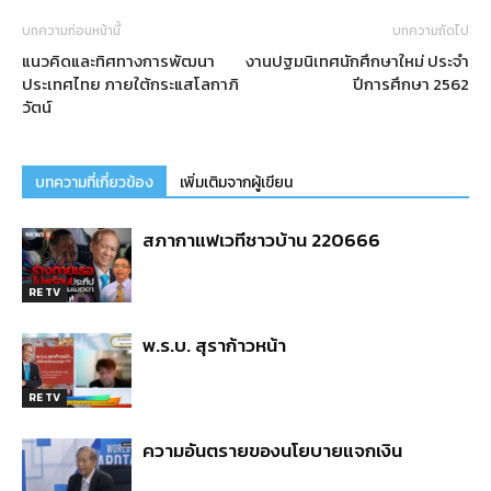
บทความก่อนหน้านี้
บทความถัดไป
แนวคิดและทิศทางการพัฒนา
งานปฐมนิเทศนักศึกษาใหม่ ประจำ
ประเทศไทย ภายใต้กระแสโลกาภิ
ปีการศึกษา 2562
วัตน์
บทความที่เกี่ยวข้อง
เพิ่มเติมจากผู้เขียน
สภากาแฟเวทีชาวบ้าน 220666
RE TV
พ.ร.บ. สุราก้าวหน้า
RE TV
ความอันตรายของนโยบายแจกเงิน