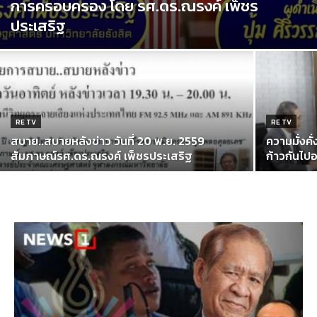
การครอบครอง โดย รศ.ดร.ณรงค์ เพ็ชร
ประเสริฐ
RE TV
RE TV
สบาย..สบายหลังข่าว วันที่ 20 พ.ย. 2559
ความมั่งค
สัมภาษณ์รศ.ดร.ณรงค์ เพ็ชรประเสริฐ
ก้าวกันไป