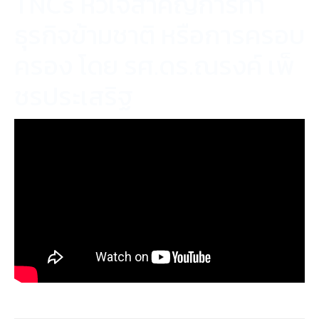
TNCs หัวใจสำคัญการทำ
ธุรกิจข้ามชาติ หรือการครอบ
ครอง โดย รศ.ดร.ณรงค์ เพ็
ชรประเสริฐ