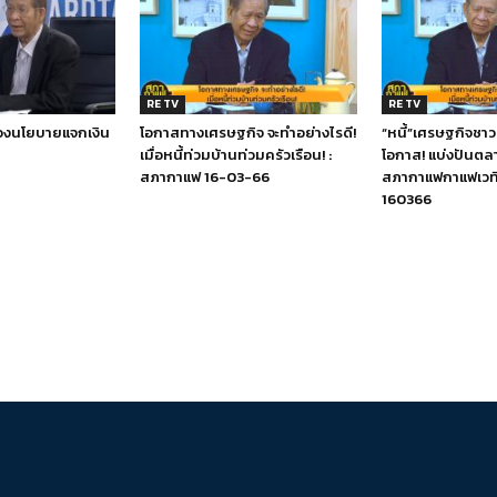
RE TV
RE TV
งนโยบายแจกเงิน
โอกาสทางเศรษฐกิจ จะทำอย่างไรดี!
“หนี้”เศรษฐกิจชาว
เมื่อหนี้ท่วมบ้านท่วมครัวเรือน! :
โอกาส! แบ่งปันตลา
สภากาแฟ 16-03-66
สภากาแฟกาแฟเวที
160366