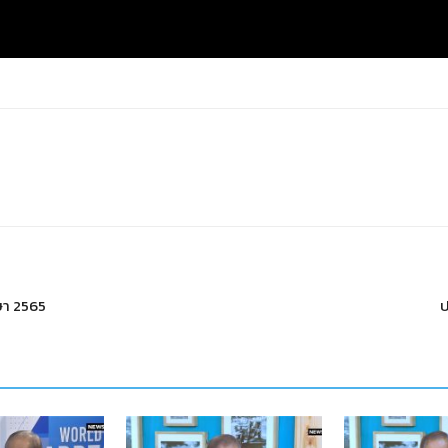
ษา 2565
ป