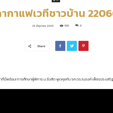
RE TV
ากาแฟเวทีชาวบ้าน 220
คณะ
501
0
25 มิถุนายน 2023
เศรษฐศาสตร์
Share
มหาวิทยาลัย
ที่นี่พร้อม! การศึกษาผู้พิการ ม.รังสิต พูดคุยกับ รศ.ดร.ณรงค์ เพ็ชรประเ
รังสิต