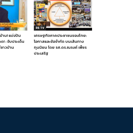
RE TV
บ้าน! แบ่งปัน
เศรษฐกิจภาคประชาชนของไทย:
ด! : จับประเด็น
โอกาสและข้อจำกัด บนเส้นทาง
ชาวบ้าน
ทุนนิยม โดย รศ.ดร.ณรงค์ เพ็ชร
ประเสริฐ