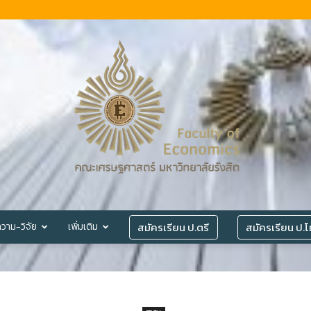
สมัครเรียน ป.ตรี
สมัครเรียน ป.
วาม-วิจัย
เพิ่มเติม
©