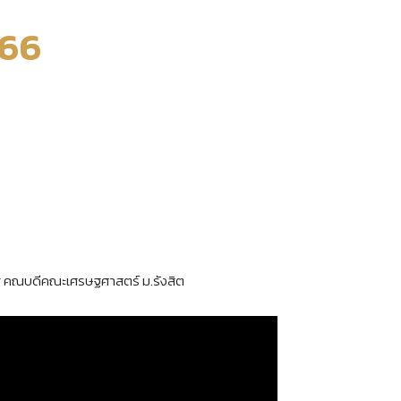
666
สริฐ คณบดีคณะเศรษฐศาสตร์ ม.รังสิต