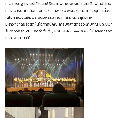
คณะเศรษฐศาสตร์เข้าร่วมพิธีถวายพระพรพระบาทสมเด็
จพระปรเมน
ทรรามาธิบดีศรีสิ
นทรมหาวชิราลงกรณ พระวชิรเกล้าเจ้าอยู่หัว เนื่
อง
ในโอกาสวันเฉลิมพระชนมพรรษา ณ ศาลาดนตรีสุริยเทพ
มหาวิทยาลัยรังสิต ในโอกาสนี้คณะเศรษฐศาสตร์ร่วมกับคณะบัญชีเข้า
รับรางวัลรองชนะเลิศลำดับที่ ๑ RSU Volunteer 2023 ในโครงการจิต
อาสาพายามาให้