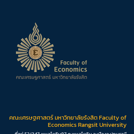
คณะเศรษฐศาสตร์ มหาวิทยาลัยรังสิต Faculty of
Economics Rangsit University
ที่อยู่ 52/347 พหลโยธิน87 ถ.พหลโยธิน อ.เมืองจ.ปทุมธานี