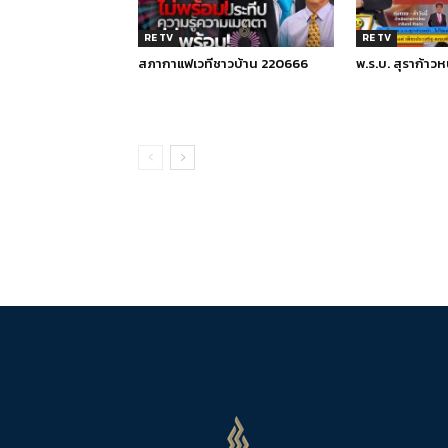
RE TV
RE TV
สภากาแฟเวทีชาวบ้าน 220666
พ.ร.บ. สุราก้าวห