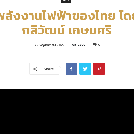
RE TV
พลังงานไฟฟ้าของไทย โดย
คณะ
กสิวัฒน์ เกษมศรี
2289
0
22 พฤศจิกายน 2022
เศรษฐศาสตร์
Share
มหาวิทยาลัย
รังสิต