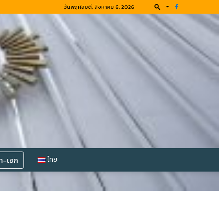
วันพฤหัสบดี, สิงหาคม 6, 2026
โท-เอก
ไทย