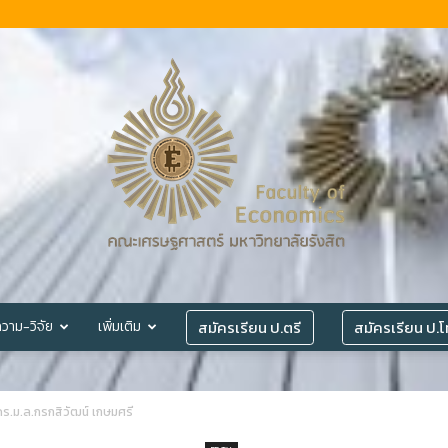
สมัครเรียน ป.ตรี
สมัครเรียน ป.
วาม-วิจัย
เพิ่มเติม
©
.ม.ล.กรกสิวัฒน์ เกษมศรี