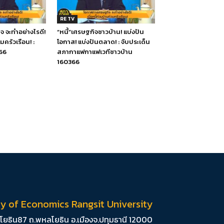
RE TV
 จะทำอย่างไรดี!
“หนี้”เศรษฐกิจชาวบ้าน! แบ่งปัน
วมครัวเรือน! :
โอกาส! แบ่งปันตลาด! : จับประเด็น
66
สภากาแฟกาแฟเวทีชาวบ้าน
160366
ty of Economics Rangsit University
หลโยธิน87 ถ.พหลโยธิน อ.เมืองจ.ปทุมธานี 12000